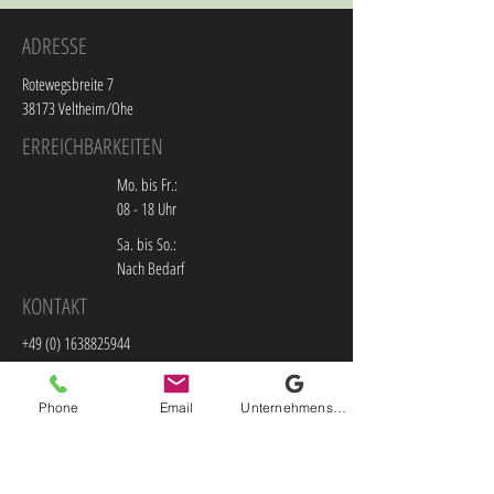
ADRESSE
Rotewegsbreite 7
38173 Veltheim/Ohe
ERREICHBARKEITEN
Mo. bis Fr.:
08 - 18 Uhr
Sa. bis So.:
Nach Bedarf
KONTAKT
+49 (0) 1638825944
sonjahampe71@gmail.com
Phone
Email
Unternehmensprofil bei Google
Impressum
Datenschutz
AGB
© 2035 BRW BAR. Erstellt
mit
Wix.com